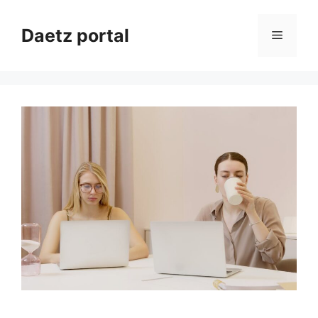
Przejdź
do
Daetz portal
Menu
treści