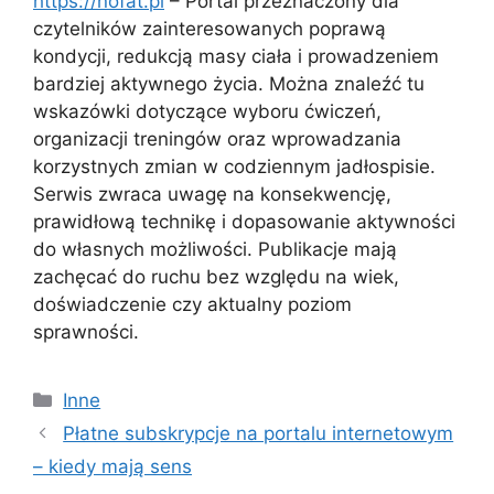
https://nofat.pl
– Portal przeznaczony dla
czytelników zainteresowanych poprawą
kondycji, redukcją masy ciała i prowadzeniem
bardziej aktywnego życia. Można znaleźć tu
wskazówki dotyczące wyboru ćwiczeń,
organizacji treningów oraz wprowadzania
korzystnych zmian w codziennym jadłospisie.
Serwis zwraca uwagę na konsekwencję,
prawidłową technikę i dopasowanie aktywności
do własnych możliwości. Publikacje mają
zachęcać do ruchu bez względu na wiek,
doświadczenie czy aktualny poziom
sprawności.
Kategorie
Inne
Płatne subskrypcje na portalu internetowym
– kiedy mają sens