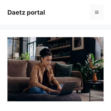
Przejdź
do
Daetz portal
Menu
treści