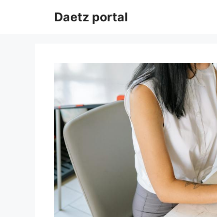
Przejdź
Daetz portal
do
treści