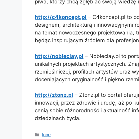
piwa, którzy chcą zgłębiać swoją wiedzę
http://c4koncept.pl
– C4koncept.pl to p
designem, architekturą i innowacyjnymi r
na temat nowoczesnego projektowania, tr
będąc inspirującym źródłem dla profesjon
http://nobleclay.pl
– Nobleclay.pl to port
unikalnych projektach artystycznych. Zna
rzemieślniczej, profilach artystów oraz w
doceniających oryginalność i piękno rzemi
http://ztonz.pl
– Ztonz.pl to portal oferu
innowacji, przez zdrowie i urodę, aż po ku
cenią sobie różnorodność i aktualność info
dziedzinach życia.
Kategorie
Inne